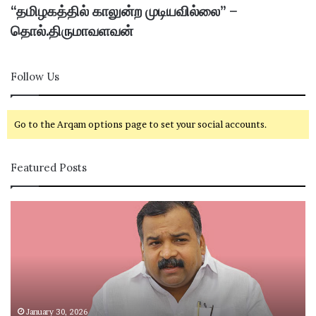
“தமிழகத்தில் காலுன்ற முடியவில்லை” –
தொல்.திருமாவளவன்
Follow Us
Go to the Arqam options page to set your social accounts.
Featured Posts
கா
சி
ங்
வ
கி
கா
ர
சி
சு
ம
க்
ற்
கு
று
த
ம்
January 30, 2026