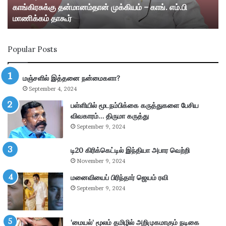
காங்கிரசுக்கு தன்மானம்தான் முக்கியம் – காங். எம்.பி
ன்
ஸ்
மாணிக்கம் தாகூர்
மா
ரீ
ன
வி
ம்
ல்
Popular Posts
தா
லி
ன்
பு
மு
த்
மஞ்சளில் இத்தனை நன்மைகளா?
க்
தூ
September 4, 2024
கி
ர்
ய
சு
பள்ளியில் மூடநம்பிக்கை கருத்துகளை பேசிய
ம்
ற்
விவகாரம்… திருமா கருத்து
–
று
September 9, 2024
கா
வ
ங்
ட்
டி20 கிரிக்கெட்டில் இந்தியா அபார வெற்றி
.
டா
November 9, 2024
எ
ர
ம்
மனைவியைப் பிரிந்தார் ஜெயம் ரவி
ப
.
கு
September 9, 2024
பி
தி
மா
க
ணி
ளி
‘மையல்’ மூலம் தமிழில் அறிமுகமாகும் நடிகை