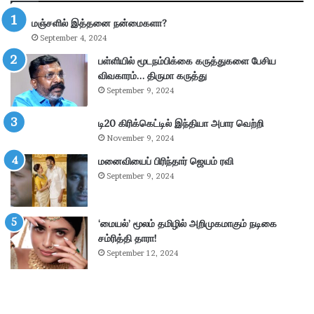
மு
த்
மஞ்சளில் இத்தனை நன்மைகளா?
க்
தூ
September 4, 2024
கி
ர்
ய
சு
பள்ளியில் மூடநம்பிக்கை கருத்துகளை பேசிய
ம்
ற்
விவகாரம்… திருமா கருத்து
–
று
September 9, 2024
கா
வ
ங்
ட்
டி20 கிரிக்கெட்டில் இந்தியா அபார வெற்றி
.
டா
November 9, 2024
எ
ர
ம்
மனைவியைப் பிரிந்தார் ஜெயம் ரவி
ப
.
கு
September 9, 2024
பி
தி
மா
க
ணி
ளி
‘மையல்’ மூலம் தமிழில் அறிமுகமாகும் நடிகை
க்
ல்
சம்ரித்தி தாரா!
க
நி
September 12, 2024
ம்
ல
தா
ந
கூ
டு
ர்
க்