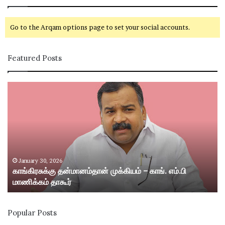
Go to the Arqam options page to set your social accounts.
Featured Posts
கா
சி
ங்
வ
கி
கா
ர
சி
சு
ம
க்
ற்
கு
று
த
ம்
January 30, 2026
காங்கிரசுக்கு தன்மானம்தான் முக்கியம் – காங். எம்.பி
ன்
ஸ்
மாணிக்கம் தாகூர்
மா
ரீ
ன
வி
ம்
ல்
Popular Posts
தா
லி
ன்
பு