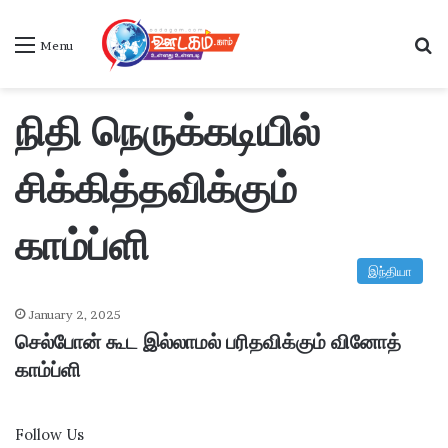
S
Menu
நிதி நெருக்கடியில்
சிக்கித்தவிக்கும்
காம்ப்ளி
இந்தியா
January 2, 2025
செல்போன் கூட இல்லாமல் பரிதவிக்கும் வினோத்
காம்ப்ளி
Follow Us