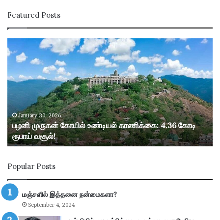
Featured Posts
ப
ழ
னி
மு
ரு
க
ன்
கோ
January 30, 2026
பழனி முருகன் கோயில் உண்டியல் காணிக்கை: 4.36 கோடி
யி
ரூபாய் வசூல்!
ல்
உ
ண்
Popular Posts
டி
ய
ல்
மஞ்சளில் இத்தனை நன்மைகளா?
கா
September 4, 2024
ணி
க்