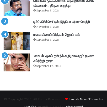
பள்ளியில் மூடநம்பிக்கை கருத்துகளை பேசிய
கை
விவகாரம்… திருமா கருத்து
:
September 9, 2024
4
.
டி20 கிரிக்கெட்டில் இந்தியா அபார வெற்றி
3
November 9, 2024
6
கோ
மனைவியைப் பிரிந்தார் ஜெயம் ரவி
டி
September 9, 2024
ரூ
பா
ய்
‘மையல்’ மூலம் தமிழில் அறிமுகமாகும் நடிகை
வ
சம்ரித்தி தாரா!
சூ
September 12, 2024
ல்
!
© Copyright 2026, All Rights Reserved |
Jannah News Theme by
TieLabs
| Proudly Hosted by
SiteGround