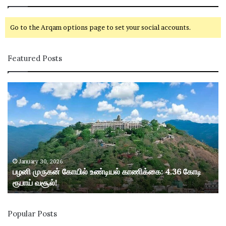
Go to the Arqam options page to set your social accounts.
Featured Posts
ப
ழ
னி
மு
ரு
க
ன்
கோ
January 30, 2026
பழனி முருகன் கோயில் உண்டியல் காணிக்கை: 4.36 கோடி
யி
ரூபாய் வசூல்!
ல்
உ
ண்
Popular Posts
டி
ய