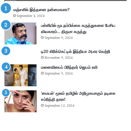
ல்
மஞ்சளில் இத்தனை நன்மைகளா?
கா
September 4, 2024
ணி
க்
பள்ளியில் மூடநம்பிக்கை கருத்துகளை பேசிய
கை
விவகாரம்… திருமா கருத்து
:
September 9, 2024
4
.
டி20 கிரிக்கெட்டில் இந்தியா அபார வெற்றி
3
November 9, 2024
6
கோ
மனைவியைப் பிரிந்தார் ஜெயம் ரவி
டி
September 9, 2024
ரூ
பா
ய்
‘மையல்’ மூலம் தமிழில் அறிமுகமாகும் நடிகை
வ
சம்ரித்தி தாரா!
சூ
September 12, 2024
ல்
!