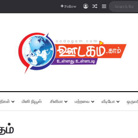
Log In
Random Article
Sidebar
Follow
திகள்
மினி நியூஸ்
சினிமா
மற்றவை
வீடியோ
ஒருவர
தம்