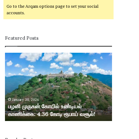
Go to the Arqam options page to set your social
accounts.
Featured Posts
ப
ழ
னி
மு
ரு
க
ன்
January 30, 2026
கோ
பழனி முருகன் கோயில் உண்டியல்
யி
காணிக்கை: 4.36 கோடி ரூபாய் வசூல்!
ல்
உ
ண்
டி