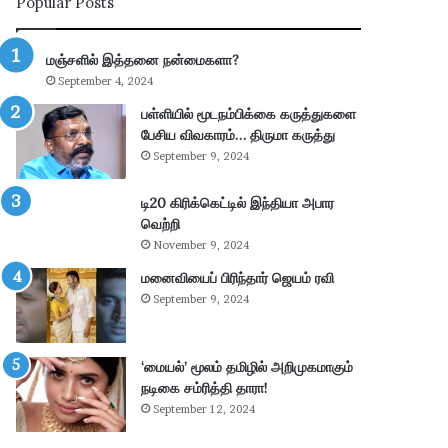
Popular Posts
ய
ல்
கா
மஞ்சளில் இத்தனை நன்மைகளா?
ணி
September 4, 2024
க்
கை
பள்ளியில் மூடநம்பிக்கை கருத்துகளை
:
பேசிய விவகாரம்… திருமா கருத்து
4
September 9, 2024
.
3
டி20 கிரிக்கெட்டில் இந்தியா அபார
6
வெற்றி
கோ
November 9, 2024
டி
மனைவியைப் பிரிந்தார் ஜெயம் ரவி
ரூ
பா
September 9, 2024
ய்
வ
சூ
‘மையல்’ மூலம் தமிழில் அறிமுகமாகும்
ல்
நடிகை சம்ரித்தி தாரா!
!
September 12, 2024