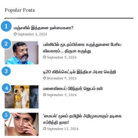
ண்
Popular Posts
டி
ய
ல்
மஞ்சளில் இத்தனை நன்மைகளா?
கா
September 4, 2024
ணி
க்
பள்ளியில் மூடநம்பிக்கை கருத்துகளை பேசிய
கை
விவகாரம்… திருமா கருத்து
:
September 9, 2024
4
.
டி20 கிரிக்கெட்டில் இந்தியா அபார வெற்றி
3
November 9, 2024
6
கோ
மனைவியைப் பிரிந்தார் ஜெயம் ரவி
டி
September 9, 2024
ரூ
பா
ய்
‘மையல்’ மூலம் தமிழில் அறிமுகமாகும் நடிகை
வ
சம்ரித்தி தாரா!
சூ
September 12, 2024
ல்