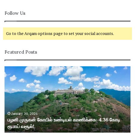
Follow Us
Go to the Arqam options page to set your social accounts.
Featured Posts
ப
ழ
னி
மு
ரு
க
ன்
கோ
January 30, 2026
பழனி முருகன் கோயில் உண்டியல் காணிக்கை: 4.36 கோடி
யி
ரூபாய் வசூல்!
ல்
உ