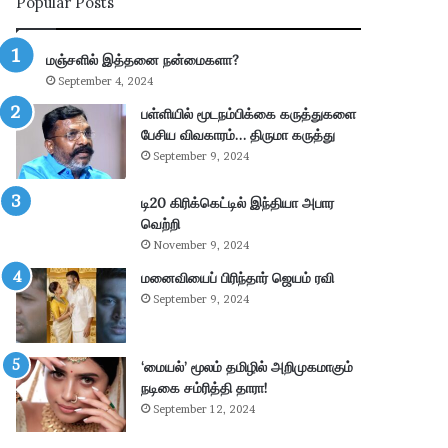
Popular Posts
ய
ல்
கா
மஞ்சளில் இத்தனை நன்மைகளா?
ணி
September 4, 2024
க்
கை
பள்ளியில் மூடநம்பிக்கை கருத்துகளை
:
பேசிய விவகாரம்… திருமா கருத்து
4
September 9, 2024
.
3
டி20 கிரிக்கெட்டில் இந்தியா அபார
6
வெற்றி
கோ
November 9, 2024
டி
மனைவியைப் பிரிந்தார் ஜெயம் ரவி
ரூ
பா
September 9, 2024
ய்
வ
சூ
‘மையல்’ மூலம் தமிழில் அறிமுகமாகும்
ல்
நடிகை சம்ரித்தி தாரா!
!
September 12, 2024