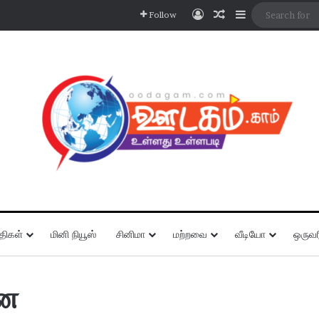
Log In
Random Article
Sidebar
Follow
திகள்
மினி நியூஸ்
சினிமா
மற்றவை
வீடியோ
ஒருவர
னை