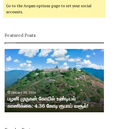
Go to the Arqam options page to set your social
accounts.
Featured Posts
ப
ழ
னி
மு
ரு
க
ன்
January 30, 2026
கோ
பழனி முருகன் கோயில் உண்டியல்
யி
காணிக்கை: 4.36 கோடி ரூபாய் வசூல்!
ல்
உ
ண்
டி