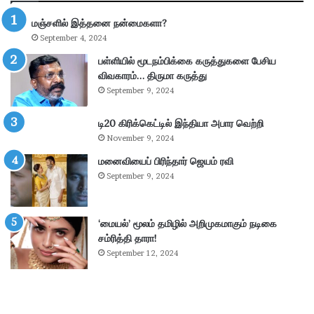
ல்
மஞ்சளில் இத்தனை நன்மைகளா?
கா
September 4, 2024
ணி
க்
பள்ளியில் மூடநம்பிக்கை கருத்துகளை பேசிய
கை
விவகாரம்… திருமா கருத்து
:
September 9, 2024
4
.
டி20 கிரிக்கெட்டில் இந்தியா அபார வெற்றி
3
November 9, 2024
6
கோ
மனைவியைப் பிரிந்தார் ஜெயம் ரவி
டி
September 9, 2024
ரூ
பா
ய்
‘மையல்’ மூலம் தமிழில் அறிமுகமாகும் நடிகை
வ
சம்ரித்தி தாரா!
சூ
September 12, 2024
ல்
!