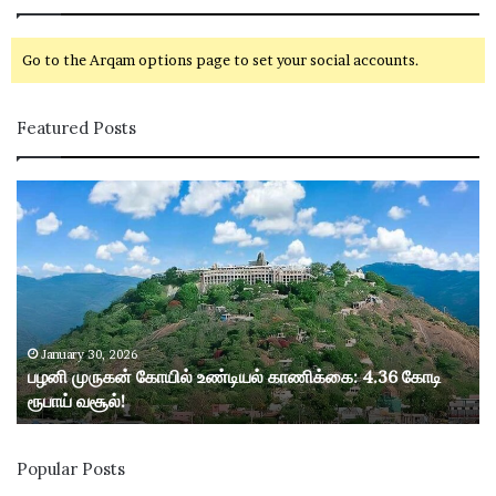
Go to the Arqam options page to set your social accounts.
Featured Posts
ப
ழ
னி
மு
ரு
க
ன்
கோ
January 30, 2026
பழனி முருகன் கோயில் உண்டியல் காணிக்கை: 4.36 கோடி
யி
ரூபாய் வசூல்!
ல்
உ
ண்
Popular Posts
டி
ய