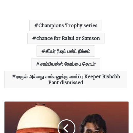
Champions Trophy series
chance for Rahul or Samson
கீப்பர் ரிஷப் பன்ட் நீக்கம்
சாம்பியன்ஸ் கோப்பை தொடர்
ராகுல் அல்லது சாம்சனுக்கு வாய்ப்பு Keeper Rishabh
Pant dismissed
அ
க
லா
பா
த்