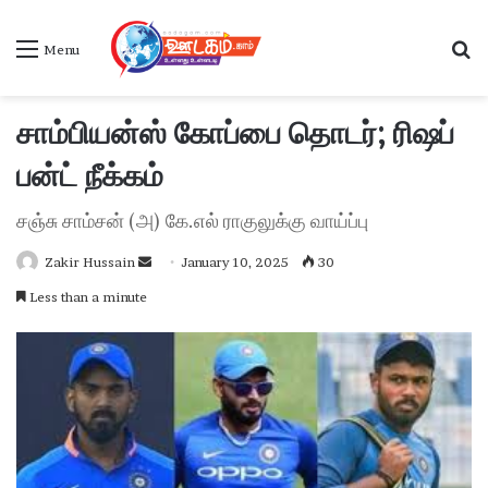
S
Menu
சாம்பியன்ஸ் கோப்பை தொடர்; ரிஷப்
பன்ட் நீக்கம்
சஞ்சு சாம்சன் (அ) கே.எல் ராகுலுக்கு வாய்ப்பு
Zakir Hussain
S
January 10, 2025
30
e
Less than a minute
n
d
a
n
e
m
a