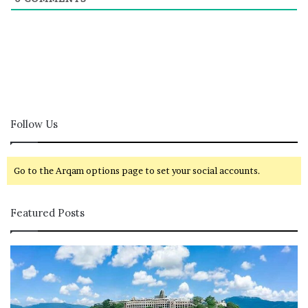
Follow Us
Go to the Arqam options page to set your social accounts.
Featured Posts
ப
ழ
னி
மு