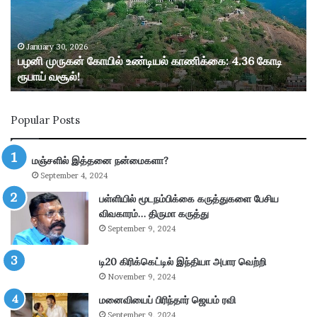
ரு
க
ன்
கோ
January 30, 2026
பழனி முருகன் கோயில் உண்டியல் காணிக்கை: 4.36 கோடி
யி
ரூபாய் வசூல்!
ல்
உ
ண்
Popular Posts
டி
ய
ல்
மஞ்சளில் இத்தனை நன்மைகளா?
கா
September 4, 2024
ணி
க்
பள்ளியில் மூடநம்பிக்கை கருத்துகளை பேசிய
கை
விவகாரம்… திருமா கருத்து
:
September 9, 2024
4
.
டி20 கிரிக்கெட்டில் இந்தியா அபார வெற்றி
3
November 9, 2024
6
கோ
மனைவியைப் பிரிந்தார் ஜெயம் ரவி
டி
September 9, 2024