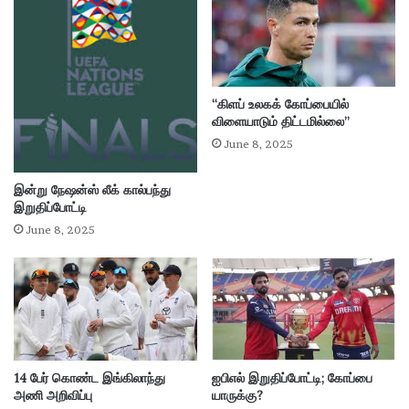
ஜ
டே
ஜா
வு
க்
கு
“கிளப் உலகக் கோப்பையில்
ம்
விளையாடும் திட்டமில்லை”
க
June 8, 2025
ல்
தா
இன்று நேஷன்ஸ் லீக் கால்பந்து
?
இறுதிப்போட்டி
June 8, 2025
14 பேர் கொண்ட இங்கிலாந்து
ஐபிஎல் இறுதிப்போட்டி; கோப்பை
அணி அறிவிப்பு
யாருக்கு?