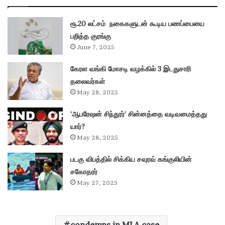
ரூ.20 லட்சம் நகைகளுடன் கூடிய பணப்பையை
பறித்த குரங்கு
June 7, 2025
கேரள வங்கி மோசடி வழக்கில் 3 இடதுசாரி
தலைவர்கள்
May 28, 2025
‘ஆபரேஷன் சிந்தூர்’ சின்னத்தை வடிவமைத்தது
யார்?
May 28, 2025
படகு விபத்தில் சிக்கிய சவுரவ் கங்குலியின்
சகோதரர்
May 27, 2025
condemns in MLA case