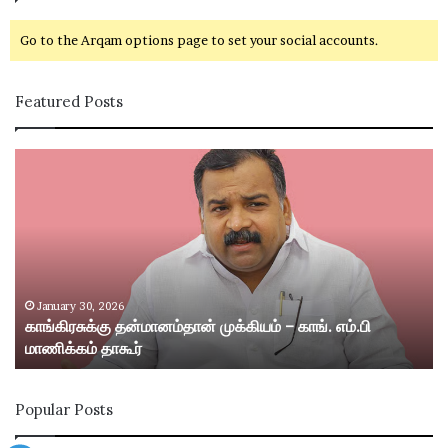
Go to the Arqam options page to set your social accounts.
Featured Posts
கா
சி
ங்
வ
கி
கா
ர
சி
சு
ம
க்
ற்
கு
று
த
ம்
January 30, 2026
காங்கிரசுக்கு தன்மானம்தான் முக்கியம் – காங். எம்.பி
ன்
ஸ்
மாணிக்கம் தாகூர்
மா
ரீ
ன
வி
ம்
ல்
Popular Posts
தா
லி
ன்
பு