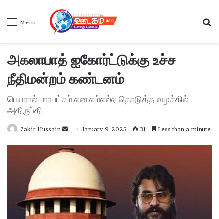
S
Menu
அகலாபாத் ஐகோர்ட்டுக்கு உச்ச
நீதிமன்றம் கண்டனம்
பெயரால் பாரபட்சம் என எம்எல்ஏ தொடுத்த வழக்கில்
அதிருப்தி
Zakir Hussain
S
January 9, 2025
31
Less than a minute
e
n
d
a
n
e
m