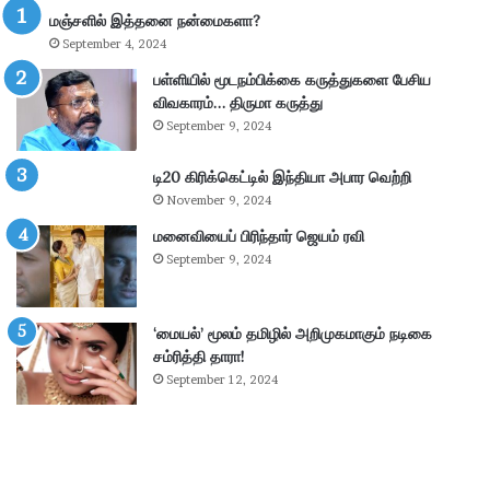
மு
த்
மஞ்சளில் இத்தனை நன்மைகளா?
க்
தூ
September 4, 2024
கி
ர்
ய
சு
பள்ளியில் மூடநம்பிக்கை கருத்துகளை பேசிய
ம்
ற்
விவகாரம்… திருமா கருத்து
–
று
September 9, 2024
கா
வ
ங்
ட்
டி20 கிரிக்கெட்டில் இந்தியா அபார வெற்றி
.
டா
November 9, 2024
எ
ர
ம்
மனைவியைப் பிரிந்தார் ஜெயம் ரவி
ப
.
கு
September 9, 2024
பி
தி
மா
க
ணி
ளி
‘மையல்’ மூலம் தமிழில் அறிமுகமாகும் நடிகை
க்
ல்
சம்ரித்தி தாரா!
க
நி
September 12, 2024
ம்
ல
தா
ந
கூ
டு
ர்
க்
க