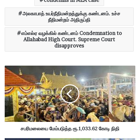
அலகாபாத் உயர்நீதிமன்றத்துக்கு கண்டனம். உச்ச
நீதிமன்றம் அதிருப்தி
எம்எல்ஏ வழக்கில் கண்டனம் Condemnation to
Allahabad High Court. Supreme Court
disapproves
ச
ப
ரி
ம
லை
யை
மே
ம்
ப
டு
சபரிமலையை மேம்படுத்த ரூ.1,033.62 கோடி நிதி
த்