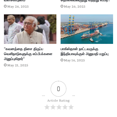
வன்கொடுமை
தொலைவிலிருந்து வந்தது எப்படி?
ம்
May 26, 2025
May 26, 2025
பாகிஸ்தான் நாட்டவருக்கு
“கவனத்தை திசை திருப்ப
இந்தியாவுக்குள் அனுமதி மறுப்பு
வெளிநாடுகளுக்கு எம்.பி.க்களை
அனுப்புகிறார்”
May 16, 2025
May 21, 2025
0
Article Rating