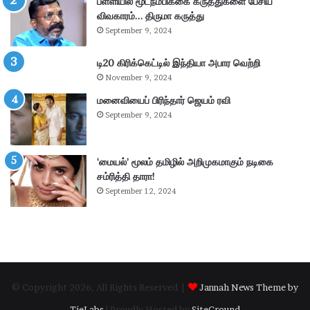
பள்ளியில் மூடநம்பிக்கை கருத்துகளை பேசிய
கை
விவகாரம்… திருமா கருத்து
:
September 9, 2024
4
.
டி20 கிரிக்கெட்டில் இந்தியா அபார வெற்றி
3
November 9, 2024
6
கோ
மனைவியைப் பிரிந்தார் ஜெயம் ரவி
டி
September 9, 2024
ரூ
பா
ய்
‘மையல்’ மூலம் தமிழில் அறிமுகமாகும் நடிகை
வ
சம்ரித்தி தாரா!
சூ
September 12, 2024
ல்
!
© Copyright 2026, All Rights Reserved |
Jannah News Theme by
TieLabs
| Proudly Hosted by
SiteGround