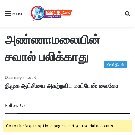
S
Menu
அண்ணாமலையின்
சவால் பலிக்காது
செய்திகள்
January 1, 2025
திமுக ஆட்சியை அகற்றவிட மாட்டேன்: வைகோ
Follow Us
Go to the Arqam options page to set your social accounts.