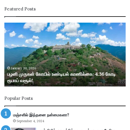
Featured Posts
ப
ழ
னி
மு
ரு
க
ன்
கோ
January 30, 2026
பழனி முருகன் கோயில் உண்டியல் காணிக்கை: 4.36 கோடி
யி
ரூபாய் வசூல்!
ல்
உ
ண்
Popular Posts
டி
ய
ல்
மஞ்சளில் இத்தனை நன்மைகளா?
கா
September 4, 2024
ணி
க்