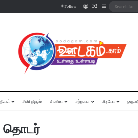
Log In
Random Article
Sidebar
Follow
திகள்
மினி நியூஸ்
சினிமா
மற்றவை
வீடியோ
ஒருவர
் தொடர்