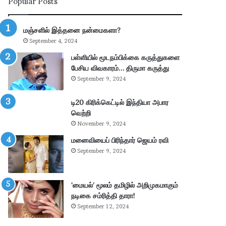
Popular Posts
ன்
பு
மு
த்
க்
தூ
மஞ்சளில் இத்தனை நன்மைகளா?
கி
ர்
September 4, 2024
ய
சு
ம்
ற்
பள்ளியில் மூடநம்பிக்கை கருத்துகளை
–
று
பேசிய விவகாரம்… திருமா கருத்து
கா
வ
September 9, 2024
ங்
ட்
.
டா
டி20 கிரிக்கெட்டில் இந்தியா அபார
எ
ர
வெற்றி
ம்
ப
November 9, 2024
.
கு
மனைவியைப் பிரிந்தார் ஜெயம் ரவி
பி
தி
மா
க
September 9, 2024
ணி
ளி
க்
ல்
க
நி
‘மையல்’ மூலம் தமிழில் அறிமுகமாகும்
ம்
ல
நடிகை சம்ரித்தி தாரா!
தா
ந
September 12, 2024
கூ
டு
ர்
க்