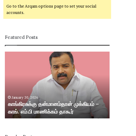
Go to the Arqam options page to set your social
accounts.
Featured Posts
கா
சி
ங்
வ
கி
கா
ர
சி
சு
ம
க்
ற்
கு
று
January 30, 2026
January 30,
த
ம்
காங்கிரசுக்கு தன்மானம்தான் முக்கியம் –
சிவகாசி மற்
ன்
ஸ்
காங். எம்.பி மாணிக்கம் தாகூர்
வட்டார பகு
மா
ரீ
ன
வி
ம்
ல்
தா
லி