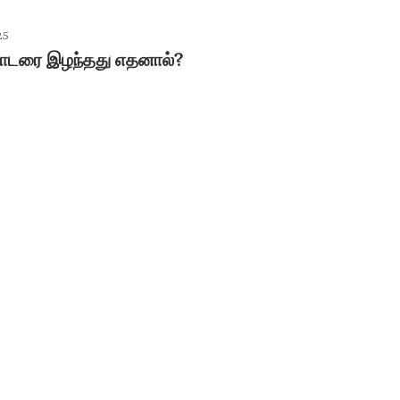
25
ொடரை இழந்தது எதனால்?
ப
ழ
னி
மு
ரு
க
ன்
January 30, 2026
கோ
பழனி முருகன் கோயில் உண்டியல்
யி
னம்..!
காணிக்கை: 4.36 கோடி ரூபாய் வசூல்!
ல்
உ
ண்
டி