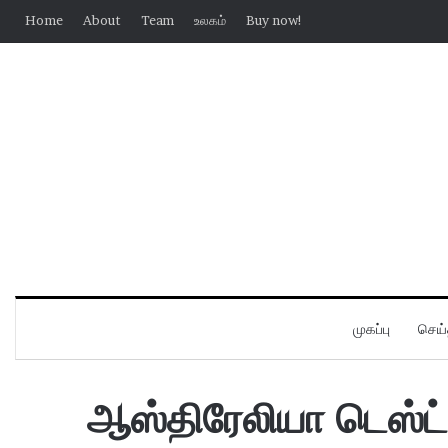
Home
About
Team
உலகம்
Buy now!
முகப்பு
செய்
ஆஸ்திரேலியா டெஸ்ட