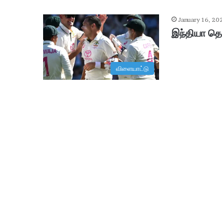
January 16, 20
இந்தியா த
விளையாட்டு
ஆ
சி
ரி
ய
ரி
ன்
உ
ட
January 29, 2026
ல்
ஆசிரியரின் உடல் உறுப்புகள் தா
உ
று
ப்
பு