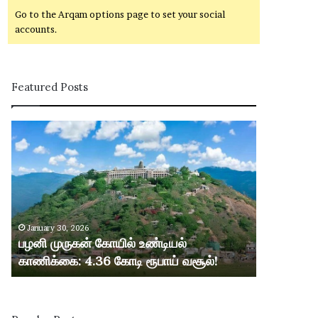
Go to the Arqam options page to set your social
accounts.
Featured Posts
ப
ழ
னி
மு
ரு
க
ன்
January 30, 2026
கோ
பழனி முருகன் கோயில் உண்டியல்
யி
காணிக்கை: 4.36 கோடி ரூபாய் வசூல்!
ல்
உ
ண்
டி