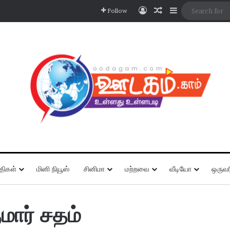
Log In
Random Article
Sidebar
Follow
திகள்
மினி நியூஸ்
சினிமா
மற்றவை
வீடியோ
ஒருவர
ுமார் சதம்