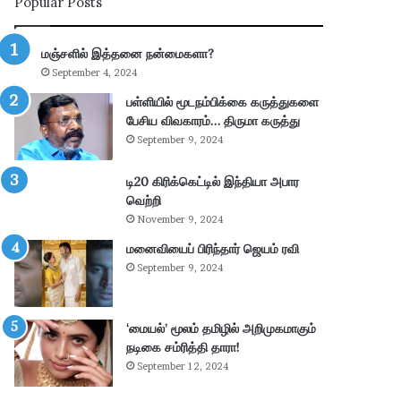
Popular Posts
ய
ல்
கா
மஞ்சளில் இத்தனை நன்மைகளா?
ணி
September 4, 2024
க்
கை
பள்ளியில் மூடநம்பிக்கை கருத்துகளை
:
பேசிய விவகாரம்… திருமா கருத்து
4
September 9, 2024
.
3
டி20 கிரிக்கெட்டில் இந்தியா அபார
6
வெற்றி
கோ
November 9, 2024
டி
மனைவியைப் பிரிந்தார் ஜெயம் ரவி
ரூ
பா
September 9, 2024
ய்
வ
சூ
‘மையல்’ மூலம் தமிழில் அறிமுகமாகும்
ல்
நடிகை சம்ரித்தி தாரா!
!
September 12, 2024