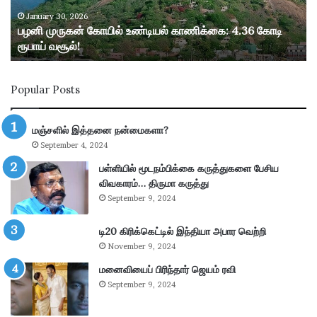
ன்
கோ
January 30, 2026
பழனி முருகன் கோயில் உண்டியல் காணிக்கை: 4.36 கோடி
யி
ரூபாய் வசூல்!
ல்
உ
ண்
Popular Posts
டி
ய
ல்
மஞ்சளில் இத்தனை நன்மைகளா?
கா
September 4, 2024
ணி
க்
பள்ளியில் மூடநம்பிக்கை கருத்துகளை பேசிய
கை
விவகாரம்… திருமா கருத்து
:
September 9, 2024
4
.
டி20 கிரிக்கெட்டில் இந்தியா அபார வெற்றி
3
November 9, 2024
6
கோ
மனைவியைப் பிரிந்தார் ஜெயம் ரவி
டி
September 9, 2024
ரூ
பா