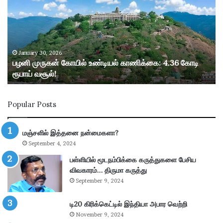
னி
மு
ரு
க
ன்
கோ
January 30, 2026
பழனி முருகன் கோயில் உண்டியல் காணிக்கை: 4.36 கோடி
யி
ரூபாய் வசூல்!
ல்
உ
ண்
Popular Posts
டி
ய
ல்
மஞ்சளில் இத்தனை நன்மைகளா?
கா
September 4, 2024
ணி
க்
பள்ளியில் மூடநம்பிக்கை கருத்துகளை பேசிய
கை
விவகாரம்… திருமா கருத்து
:
September 9, 2024
4
.
டி20 கிரிக்கெட்டில் இந்தியா அபார வெற்றி
3
November 9, 2024
6