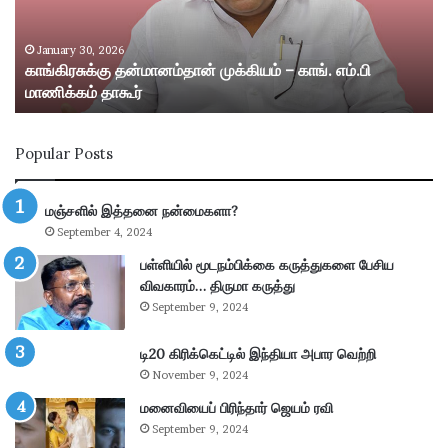
க்
ற்
கு
று
த
ம்
January 30, 2026
காங்கிரசுக்கு தன்மானம்தான் முக்கியம் – காங். எம்.பி
ன்
ஸ்
மாணிக்கம் தாகூர்
மா
ரீ
ன
வி
ம்
ல்
Popular Posts
தா
லி
ன்
பு
மு
த்
மஞ்சளில் இத்தனை நன்மைகளா?
க்
தூ
September 4, 2024
கி
ர்
ய
சு
பள்ளியில் மூடநம்பிக்கை கருத்துகளை பேசிய
ம்
ற்
விவகாரம்… திருமா கருத்து
–
று
September 9, 2024
கா
வ
ங்
ட்
டி20 கிரிக்கெட்டில் இந்தியா அபார வெற்றி
.
டா
November 9, 2024
எ
ர
ம்
மனைவியைப் பிரிந்தார் ஜெயம் ரவி
ப
.
கு
September 9, 2024