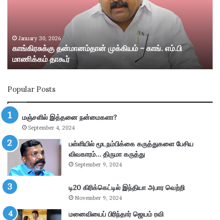
சு
ம
க்
ற்
கு
று
த
ம்
January 30, 2026
காங்கிரசுக்கு தன்மானம்தான் முக்கியம் – காங். எம்.பி
ன்
ஸ்
மாணிக்கம் தாகூர்
மா
ரீ
ன
வி
ம்
ல்
Popular Posts
தா
லி
ன்
பு
மு
த்
மஞ்சளில் இத்தனை நன்மைகளா?
க்
தூ
September 4, 2024
கி
ர்
ய
சு
பள்ளியில் மூடநம்பிக்கை கருத்துகளை பேசிய
ம்
ற்
விவகாரம்… திருமா கருத்து
–
று
September 9, 2024
கா
வ
ங்
ட்
டி20 கிரிக்கெட்டில் இந்தியா அபார வெற்றி
.
டா
November 9, 2024
எ
ர
ம்
மனைவியைப் பிரிந்தார் ஜெயம் ரவி
ப