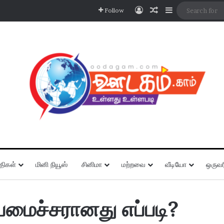
Log In
Random Article
Sidebar
Follow
திகள்
மினி நியூஸ்
சினிமா
மற்றவை
வீடியோ
ஒருவர
யமைச்சரானது எப்படி?