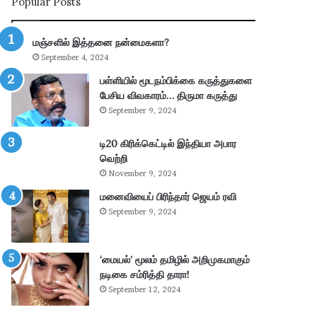
Popular Posts
ய
ல்
கா
மஞ்சளில் இத்தனை நன்மைகளா?
ணி
September 4, 2024
க்
கை
பள்ளியில் மூடநம்பிக்கை கருத்துகளை
:
பேசிய விவகாரம்… திருமா கருத்து
4
September 9, 2024
.
3
டி20 கிரிக்கெட்டில் இந்தியா அபார
6
வெற்றி
கோ
November 9, 2024
டி
மனைவியைப் பிரிந்தார் ஜெயம் ரவி
ரூ
பா
September 9, 2024
ய்
வ
சூ
‘மையல்’ மூலம் தமிழில் அறிமுகமாகும்
ல்
நடிகை சம்ரித்தி தாரா!
!
September 12, 2024