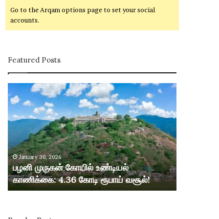
Go to the Arqam options page to set your social
accounts.
Featured Posts
ப
ழ
னி
மு
ரு
க
ன்
January 30, 2026
கோ
பழனி முருகன் கோயில் உண்டியல்
யி
காணிக்கை: 4.36 கோடி ரூபாய் வசூல்!
ல்
உ
ண்
டி