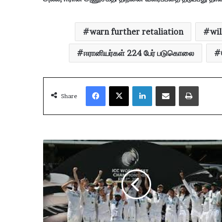
warn further retaliation
wil
ஈரானியர்கள் 224 பேர் படுகொலை
Facebook
X
LinkedIn
Share via Email
Print
Share
W
T
C
:
மு
த
ன்
மு