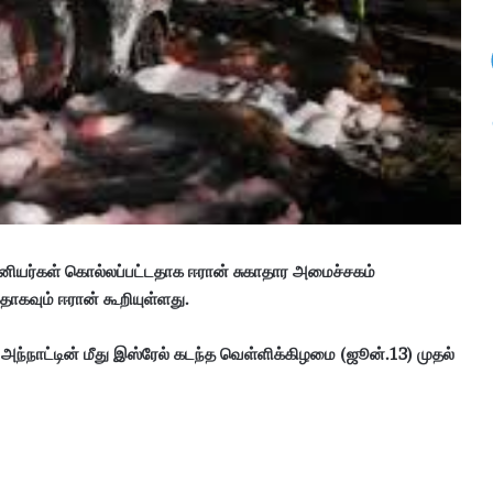
ய
ல்
கா
ணி
க்
கை
:
4
.
3
6
கோ
ானியர்கள் கொல்லப்பட்டதாக ஈரான் சுகாதார அமைச்சகம்
டி
டதாகவும் ஈரான் கூறியுள்ளது.
ரூ
பா
ய்
அந்நாட்டின் மீது இஸ்ரேல் கடந்த வெள்ளிக்கிழமை (ஜூன்.13) முதல்
வ
சூ
ல்
!