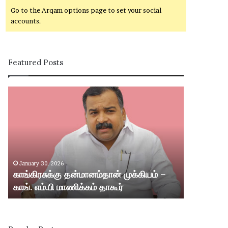
Go to the Arqam options page to set your social
accounts.
Featured Posts
கா
சி
ங்
வ
கி
கா
ர
சி
சு
ம
க்
ற்
கு
று
January 30, 2026
January 30,
த
ம்
காங்கிரசுக்கு தன்மானம்தான் முக்கியம் –
சிவகாசி மற்
ன்
ஸ்
காங். எம்.பி மாணிக்கம் தாகூர்
வட்டார பகு
மா
ரீ
ன
வி
ம்
ல்
தா
லி