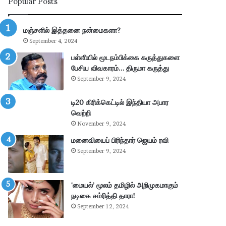
Popular Posts
ன்
பு
மு
த்
க்
தூ
மஞ்சளில் இத்தனை நன்மைகளா?
கி
ர்
September 4, 2024
ய
சு
ம்
ற்
பள்ளியில் மூடநம்பிக்கை கருத்துகளை
–
று
பேசிய விவகாரம்… திருமா கருத்து
கா
வ
September 9, 2024
ங்
ட்
.
டா
டி20 கிரிக்கெட்டில் இந்தியா அபார
எ
ர
வெற்றி
ம்
ப
November 9, 2024
.
கு
மனைவியைப் பிரிந்தார் ஜெயம் ரவி
பி
தி
மா
க
September 9, 2024
ணி
ளி
க்
ல்
க
நி
‘மையல்’ மூலம் தமிழில் அறிமுகமாகும்
ம்
ல
நடிகை சம்ரித்தி தாரா!
தா
ந
September 12, 2024
கூ
டு
ர்
க்