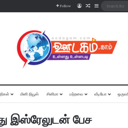
Log In
Random Article
Sidebar
Follow
திகள்
மினி நியூஸ்
சினிமா
மற்றவை
வீடியோ
ஒருவர
்து இஸ்ரேலுடன் பேச