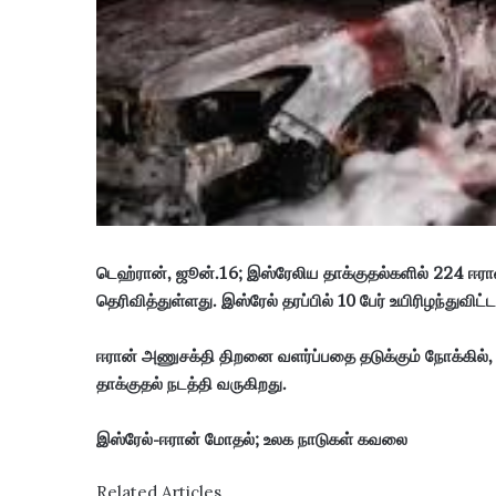
க
ள்
தா
ன
ம்
.
.
!
டெஹ்ரான், ஜூன்.16; இஸ்ரேலிய தாக்குதல்களில் 224 ஈர
தெரிவித்துள்ளது. இஸ்ரேல் தரப்பில் 10 பேர் உயிரிழந்துவிட்
ஈரான் அணுசக்தி திறனை வளர்ப்பதை தடுக்கும் நோக்கில், 
தாக்குதல் நடத்தி வருகிறது.
இஸ்ரேல்-ஈரான் மோதல்; உலக நாடுகள் கவலை
Related Articles