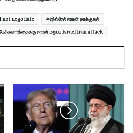
l not negotiate
இஸ்ரேல் ஈரான் தாக்குதல்
பேச்சுவார்த்தைக்கு ஈரான் மறுப்பு Israel Iran attack
அ
ய
து
ல்
லா
அ
லி
க