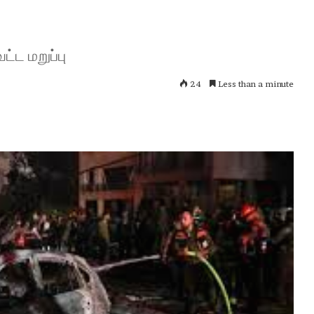
்ட மறுப்பு
24
Less than a minute
ப
ழ
னி
மு
ரு
க
ன்
January 30, 2026
கோ
பழனி முருகன் கோயில் உண்டியல்
யி
னம்..!
காணிக்கை: 4.36 கோடி ரூபாய் வசூல்!
ல்
உ
ண்
டி