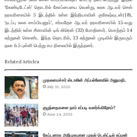
‘கேண்டிடேட்ஸ்’ தொடரில் கோப்பையை வென்று, உலக ஆடவர் செஸ்
தரவரிசையில் 5 இடத்தில் உள்ள இந்தியாவின் குகேஷ்வுடன்(18),
‘நடப்பு உலக சாம்பியனும்’, சர்வதேச ஆடவர் தரவரிசையில் 15-வது
இடத்தில் உள்ள சீனாவின் டிங் லிரென் (32) மோதினார். மொத்தம் 14
சுற்றுகள் கொண்ட இந்த தொடரில், 13 சுற்றுகள் முடிவில் இருவரும்
தலா 6.5 புள்ளி பெற்று சம நிலையில் இருந்தனர்.
Related Articles
முதலமைச்சர் ஸ்டாலின் அப்பல்லோவில் அனுமதி..
July 21, 2025
குழந்தைகளை நாம் எப்படி வளர்க்கிறோம்?
June 24, 2025
கேப்டனாக அறிமுகமான முதல் டெஸ்ட்டில் சுப்மன்