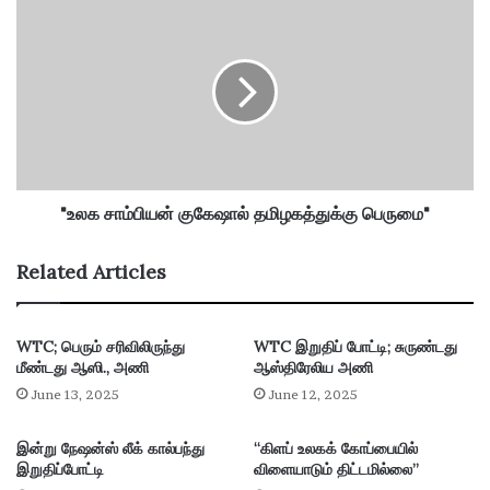
சொ
"
ல்
உ
லு
ல
க்
க
கு
சா
வ
ம்
ய
பி
து
ய
7
ன்
4
கு
"உலக சாம்பியன் குகேஷால் தமிழகத்துக்கு பெருமை"
கே
ஷா
Related Articles
ல்
த
மி
WTC; பெரும் சரிவிலிருந்து
WTC இறுதிப் போட்டி; சுருண்டது
ழ
மீண்டது ஆஸி., அணி
ஆஸ்திரேலிய அணி
க
த்
June 13, 2025
June 12, 2025
து
க்
இன்று நேஷன்ஸ் லீக் கால்பந்து
“கிளப் உலகக் கோப்பையில்
கு
இறுதிப்போட்டி
விளையாடும் திட்டமில்லை”
பெ