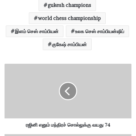
gukesh champions
world chess championship
இளம் செஸ் சாம்பியன்
உலக செஸ் சாம்பியன்ஷிப்
குகேஷ் சாம்பியன்
ர
ஜி
னி
எ
னு
ம்
ம
ந்
தி
ர
ரஜினி எனும் மந்திரச் சொல்லுக்கு வயது 74
ச்