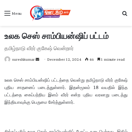
S
Menu
உலக செஸ் சாம்பியன்ஷிப் பட்டம்
தமிழ்நாடு வீரர் குகேஷ் வென்றார்
sureshkumar
S
December 12, 2024
46
1 minute read
e
n
உலக செஸ் சாம்பியன்ஷிப் பட்டத்தை வென்று தமிழ்நாடு வீரர் குகேஷ்
d
புதிய சாதனைப் படைத்துள்ளார். இதன்மூலம் 18 வயதில் இந்த
a
பட்டத்தை கைப்பற்றிய இளம் வீரர் என்ற புதிய வரலாறு படைத்து
n
இந்தியாவுக்கு பெருமை சேர்த்துள்ளார்.
e
m
a
i
l
சிங்கப்பூரில் உலக செஸ் சாம்பியன்ஷிப் போட்டி நடைபெற்றது. இதில்