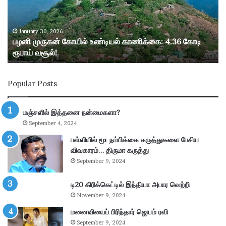
க
ன்
கோ
January 30, 2026
பழனி முருகன் கோயில் உண்டியல் காணிக்கை: 4.36 கோடி
யி
ரூபாய் வசூல்!
ல்
உ
ண்
Popular Posts
டி
ய
ல்
மஞ்சளில் இத்தனை நன்மைகளா?
கா
September 4, 2024
ணி
க்
பள்ளியில் மூடநம்பிக்கை கருத்துகளை பேசிய
கை
விவகாரம்… திருமா கருத்து
:
September 9, 2024
4
.
டி20 கிரிக்கெட்டில் இந்தியா அபார வெற்றி
3
November 9, 2024
6
கோ
மனைவியைப் பிரிந்தார் ஜெயம் ரவி
டி
September 9, 2024