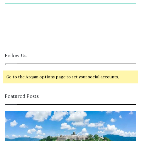
Follow Us
Go to the Arqam options page to set your social accounts.
Featured Posts
ப
ழ
னி
மு
ரு