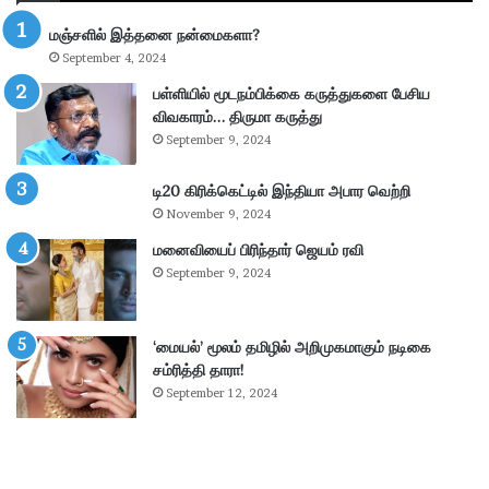
ல்
மஞ்சளில் இத்தனை நன்மைகளா?
கா
September 4, 2024
ணி
க்
பள்ளியில் மூடநம்பிக்கை கருத்துகளை பேசிய
கை
விவகாரம்… திருமா கருத்து
:
September 9, 2024
4
.
டி20 கிரிக்கெட்டில் இந்தியா அபார வெற்றி
3
November 9, 2024
6
கோ
மனைவியைப் பிரிந்தார் ஜெயம் ரவி
டி
September 9, 2024
ரூ
பா
ய்
‘மையல்’ மூலம் தமிழில் அறிமுகமாகும் நடிகை
வ
சம்ரித்தி தாரா!
சூ
September 12, 2024
ல்
!