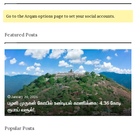
Go to the Arqam options page to set your social accounts.
Featured Posts
ப
ழ
னி
மு
ரு
க
ன்
கோ
January 30, 2026
பழனி முருகன் கோயில் உண்டியல் காணிக்கை: 4.36 கோடி
யி
ரூபாய் வசூல்!
ல்
உ
ண்
Popular Posts
டி
ய