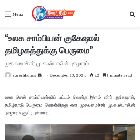
S
Menu
“உலக சாம்பியன் குகேஷால்
தமிழகத்துக்கு பெருமை”
முதலமைச்சர் மு.க.ஸ்டாலின் புகழாரம்
sureshkumar
S
December 13, 2024
22
1 minute read
e
n
உலக செஸ் சாம்பியன்ஷிப் பட்டம் வென்ற இளம் வீரர் குகேஷால்,
d
தமிழ்நாடு பெருமை கொள்கிறது என முதலமைச்சர் மு.க.ஸ்டாலின்
a
புகழாரம் சூட்டியுள்ளார்.
n
e
m
a