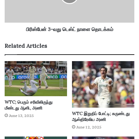
3
-
வ
து
டெ
பிரிஸ்பேன் 3-வது டெஸ்ட் நாளை தொடக்கம்
ஸ்
ட்
Related Articles
நா
ளை
தொ
ட
க்
க
ம்
WTC; பெரும் சரிவிலிருந்து
மீண்டது ஆஸி., அணி
WTC இறுதிப் போட்டி; சுருண்டது
June 13, 2025
ஆஸ்திரேலிய அணி
June 12, 2025