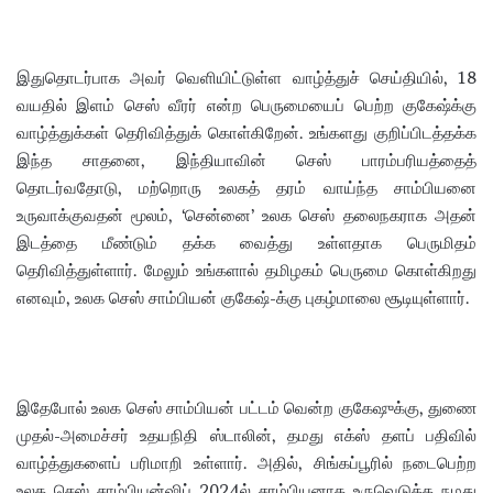
இதுதொடர்பாக அவர் வெளியிட்டுள்ள வாழ்த்துச் செய்தியில், 18
வயதில் இளம் செஸ் வீரர் என்ற பெருமையைப் பெற்ற குகேஷ்க்கு
வாழ்த்துக்கள் தெரிவித்துக் கொள்கிறேன். உங்களது குறிப்பிடத்தக்க
இந்த சாதனை, இந்தியாவின் செஸ் பாரம்பரியத்தைத்
தொடர்வதோடு, மற்றொரு உலகத் தரம் வாய்ந்த சாம்பியனை
உருவாக்குவதன் மூலம், ‘சென்னை’ உலக செஸ் தலைநகராக அதன்
இடத்தை மீண்டும் தக்க வைத்து உள்ளதாக பெருமிதம்
தெரிவித்துள்ளார். மேலும் உங்களால் தமிழகம் பெருமை கொள்கிறது
எனவும், உலக செஸ் சாம்பியன் குகேஷ்-க்கு புகழ்மாலை சூடியுள்ளார்.
இதேபோல் உலக செஸ் சாம்பியன் பட்டம் வென்ற குகேஷுக்கு, துணை
முதல்-அமைச்சர் உதயநிதி ஸ்டாலின், தமது எக்ஸ் தளப் பதிவில்
வாழ்த்துகளைப் பரிமாறி உள்ளார். அதில், சிங்கப்பூரில் நடைபெற்ற
உலக செஸ் சாம்பியன்ஷிப் 2024ல் சாம்பியனாக உருவெடுத்த நமது