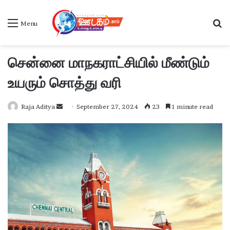
S
Menu
சென்னை மாநகராட்சியில் மீண்டும்
உயரும் சொத்து வரி
Raja Aditya
S
September 27, 2024
23
1 minute read
e
n
d
a
n
e
m
a
i
l