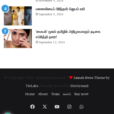
November 9, 2024
எ
ர
ம்
மனைவியைப் பிரிந்தார் ஜெயம் ரவி
ப
.
கு
September 9, 2024
பி
தி
மா
க
ணி
ளி
‘மையல்’ மூலம் தமிழில் அறிமுகமாகும் நடிகை
க்
ல்
சம்ரித்தி தாரா!
க
நி
September 12, 2024
ம்
ல
தா
ந
கூ
டு
ர்
க்
க
ம்
© Copyright 2026, All Rights Reserved |
Jannah News Theme by
.
.
TieLabs
| Proudly Hosted by
SiteGround
!
Home
About
Team
உலகம்
Buy now!
Facebook
X
YouTube
Instagram
WhatsApp