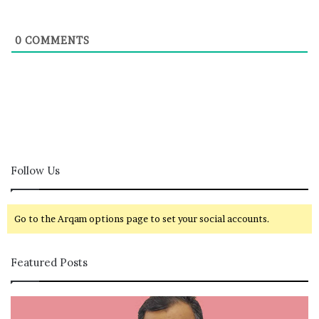
0
COMMENTS
Follow Us
Go to the Arqam options page to set your social accounts.
Featured Posts
கா
சி
ங்
வ