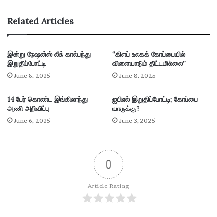
பு
ஹெ
இ
லி
Related Articles
ல்
கா
லை
ப்
ட
இன்று நேஷன்ஸ் லீக் கால்பந்து
“கிளப் உலகக் கோப்பையில்
ர்
இறுதிப்போட்டி
விளையாடும் திட்டமில்லை”
மோ
தி
June 8, 2025
June 8, 2025
ய
வி
14 பேர் கொண்ட இங்கிலாந்து
ஐபிஎல் இறுதிப்போட்டி; கோப்பை
ப
அணி அறிவிப்பு
யாருக்கு?
த்
June 6, 2025
June 3, 2025
து
0
Article Rating