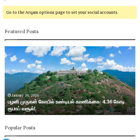
Go to the Arqam options page to set your social accounts.
Featured Posts
ப
ழ
னி
மு
ரு
க
ன்
கோ
January 30, 2026
பழனி முருகன் கோயில் உண்டியல் காணிக்கை: 4.36 கோடி
யி
ரூபாய் வசூல்!
ல்
உ
ண்
Popular Posts
டி
ய