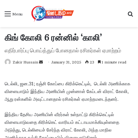
S
Menu
கிங் கோலி 6 ரன்னில் ‘காலி’
எதிர்பார்ப்பு பொய்த்துப் போனதால் ரசிகர்கள் ஏமாற்றம்
Zakir Hussain
S
January 31, 2025
23
1 minute read
e
n
டெல்லி, ஜன.31; ரஞ்சி கோப்பை கிரிக்கெட்டில், டெல்லி அணிக்காக
d
விளையாடும் இந்திய அணியின் முன்னாள் கேப்டன் விராட் கோலி,
a
ஆறு ரன்களில் அவுட்டானதால் ரசிகர்கள் ஏமாற்றமடைந்தனர்.
n
e
இந்திய தேசிய அணியின் வீரர்கள் உள்நாட்டு கிரிக்கெட்டில்
m
a
விளையாடுவதை கிரிக்கெட் வாரியம் கட்டாயமாக்கியுள்ளதை
i
அடுத்து, டெல்லியைச் சேர்ந்த விராட் கோலி, அந்த மாநில
l
அணிக்காக ரஞ்சி கோப்பையில் விளையாடுகிறார்.