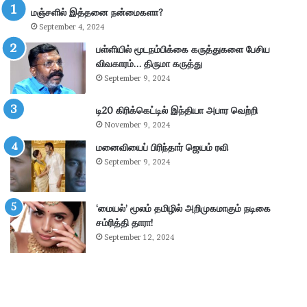
ல்
மஞ்சளில் இத்தனை நன்மைகளா?
கா
September 4, 2024
ணி
க்
பள்ளியில் மூடநம்பிக்கை கருத்துகளை பேசிய
கை
விவகாரம்… திருமா கருத்து
:
September 9, 2024
4
.
டி20 கிரிக்கெட்டில் இந்தியா அபார வெற்றி
3
November 9, 2024
6
கோ
மனைவியைப் பிரிந்தார் ஜெயம் ரவி
டி
September 9, 2024
ரூ
பா
ய்
‘மையல்’ மூலம் தமிழில் அறிமுகமாகும் நடிகை
வ
சம்ரித்தி தாரா!
சூ
September 12, 2024
ல்
!