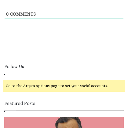
0
COMMENTS
Follow Us
Go to the Arqam options page to set your social accounts.
Featured Posts
கா
சி
ங்
வ