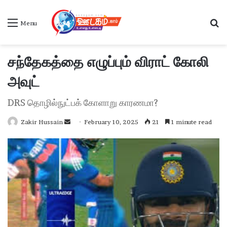
S
Menu
சந்தேகத்தை எழுப்பும் விராட் கோலி
அவுட்
DRS தொழில்நுட்பக் கோளாறு காரணமா?
Zakir Hussain
S
February 10, 2025
21
1 minute read
e
n
d
a
n
e
m
a