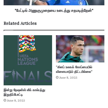
ட்
மு
பு
றை
"பேட்டிங் அணுகுமுறையை உடைத்து சதமடித்தேன்"
க்
யை
கு
உ
Related Articles
ழு
டை
த்
து
ச
த
ம
டி
த்
தே
“கிளப் உலகக் கோப்பையில்
ன்
விளையாடும் திட்டமில்லை”
"
June 8, 2025
இன்று நேஷன்ஸ் லீக் கால்பந்து
இறுதிப்போட்டி
June 8, 2025