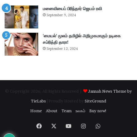
எ
ர
ம்
மனைவியைப் பிரிந்தார் ஜெயம் ரவி
ப
.
கு
September 9, 2024
பி
தி
மா
க
ணி
ளி
‘மையல்’ மூலம் தமிழில் அறிமுகமாகும் நடிகை
க்
ல்
சம்ரித்தி தாரா!
க
நி
September 12, 2024
ம்
ல
தா
ந
கூ
டு
ர்
க்
க
ம்
© Copyright 2026, All Rights Reserved |
Jannah News Theme by
.
.
TieLabs
| Proudly Hosted by
SiteGround
!
Home
About
Team
உலகம்
Buy now!
Facebook
X
YouTube
Instagram
WhatsApp