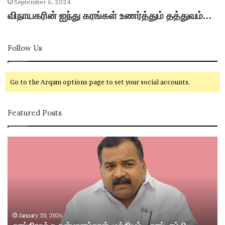
September 6, 2024
விநாயகரின் ஐந்து கரங்கள் உணர்த்தும் தத்துவம்…
Follow Us
Go to the Arqam options page to set your social accounts.
Featured Posts
கா
சி
ங்
வ
கி
கா
ர
சி
சு
ம
க்
ற்
கு
று
த
ம்
January 30, 2026