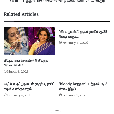
தா
'Goat' படத்தால் மன உளைச்சல்: நடிகை மீனாட்சி சௌத்ரி
ல்
ம
Related Articles
ன
உ
ளை
‘விடா முயற்சி’ முதல் நாளில் ரூ.25
ச்
கோடி வசூல்..!
ச
ல்
February 7, 2025
:
ந
டி
வீட்டில் சுயநினைவின்றி கிடந்த
கை
பிரபல பாடகி.!
மீ
March 6, 2025
னா
ட்
ஆட்டோ ஓட்டுநருடன் ராகுல் டிராவிட்
‘Bloody Beggar’ படத்தால் ரூ. 8
சி
கடும் வாக்குவாதம்
கோடி இழப்பு
சௌ
February 5, 2025
February 1, 2025
த்
ரி