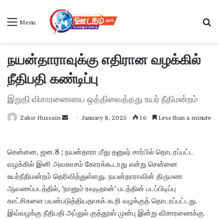
S
Menu
நயன்தாராவுக்கு எதிரான வழக்கில்
நீதிபதி கண்டிப்பு
இறுதி விசாரணையை ஒத்திவைத்தது உயர் நீதிமன்றம்
Zakir Hussain
S
January 8, 2025
16
Less than a minute
e
n
சென்னை, ஜன.8 ; நயன்தாரா மீது தனுஷ் சார்பில் தொடரப்பட்ட
d
வழக்கில் இனி அவகாசம் கோரக்கூடாது என்று சென்னை
a
உயர்நீதிமன்றம் தெரிவித்துள்ளது. நயன்தாராவின் திருமண
n
ஆவணப்படத்தில், ‘நானும் ரவுடிதான்’ படத்தின் படப்பிடிப்பு
e
காட்சிகளை பயன்படுத்தியதாகக் கூறி வழக்குத் தொடரப்பட்டது.
m
a
இவ்வழக்கு நீதிபதி அப்துல் குத்தூஸ் முன்பு இன்று விசாரணைக்கு