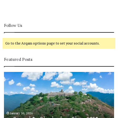
Follow Us
Go to the Arqam options page to set your social accounts.
Featured Posts
ப
ழ
னி
மு
ரு
க
ன்
கோ
January 30, 2026