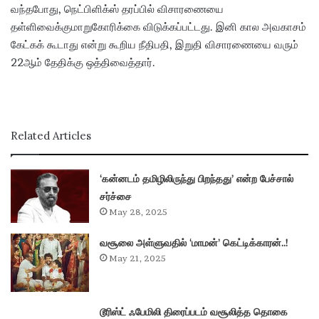
i
வந்தபோது, நெட்பிளிக்ஸ் தரப்பில் விசாரணையை
l
தள்ளிவைக்குமாறுகோரிக்கை விடுக்கப்பட்டது. இனி கால அவகாசம்
கேட்கக் கூடாது என்று கூறிய நீதிபதி, இறுதி விசாரணையை வரும்
22ஆம் தேதிக்கு ஒத்திவைத்தார்.
Related Articles
‘கன்னடம் தமிழிலிருந்து பிறந்தது’ என்ற பேச்சால்
சர்ச்சை
May 28, 2025
வசூலை அள்ளுவதில் ‘மாமன்’ கெட்டிக்காரன்..!
May 21, 2025
டூரிஸ்ட் ஃபேமிலி திரைப்படம் வசூலித்த தொகை