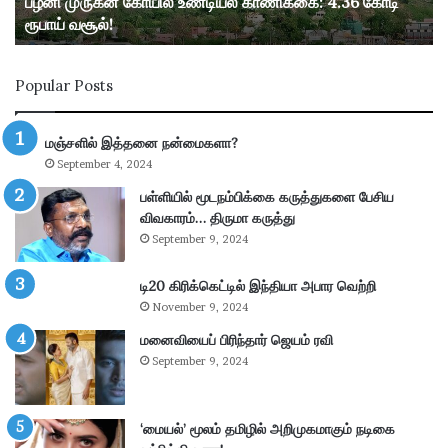
பழனி முருகன் கோயில் உண்டியல் காணிக்கை: 4.36 கோடி
யி
ரூபாய் வசூல்!
ல்
உ
ண்
Popular Posts
டி
ய
ல்
மஞ்சளில் இத்தனை நன்மைகளா?
கா
September 4, 2024
ணி
க்
பள்ளியில் மூடநம்பிக்கை கருத்துகளை பேசிய
கை
விவகாரம்… திருமா கருத்து
:
September 9, 2024
4
.
டி20 கிரிக்கெட்டில் இந்தியா அபார வெற்றி
3
November 9, 2024
6
கோ
மனைவியைப் பிரிந்தார் ஜெயம் ரவி
டி
September 9, 2024
ரூ
பா
ய்
‘மையல்’ மூலம் தமிழில் அறிமுகமாகும் நடிகை
வ