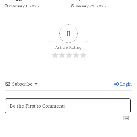
ரு
February 1, 2025
January 22, 2025
மா
வ
ள
வ
0
ன்
Article Rating
Subscribe
Login