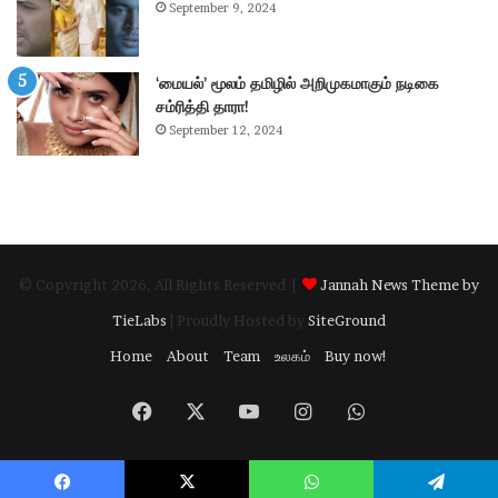
.
கு
September 9, 2024
பி
தி
மா
க
ணி
ளி
‘மையல்’ மூலம் தமிழில் அறிமுகமாகும் நடிகை
க்
ல்
சம்ரித்தி தாரா!
க
நி
September 12, 2024
ம்
ல
தா
ந
கூ
டு
ர்
க்
க
ம்
© Copyright 2026, All Rights Reserved |
Jannah News Theme by
.
.
TieLabs
| Proudly Hosted by
SiteGround
!
Home
About
Team
உலகம்
Buy now!
Facebook
X
YouTube
Instagram
WhatsApp