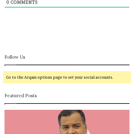
0
COMMENTS
Follow Us
Go to the Arqam options page to set your social accounts.
Featured Posts
கா
சி
ங்
வ
கி
கா
ர
சி