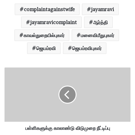
complaintagainstwife
jayamravi
jayamravicomplaint
ஆர்த்தி
காவல்துறையில்புகார்
மனைவிமீதுபுகார்
ஜெயம்ரவி
ஜெயம்ரவிபுகார்
ப
ள்
ளி
க
ளு
க்
கு
கா
லா
ண்
பள்ளிகளுக்கு காலாண்டு விடுமுறை நீட்டிப்பு
டு