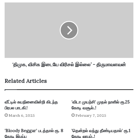
வி
‘
டு
தி
மு
மு
றை
க
நீ
,
ட்
வி
டி
சி
ப்
க
பு
இ
டை
‘திமுக, விசிக இடையே விரிசல் இல்லை’ - திருமாவளவன்
யே
வி
Related Articles
ரி
ச
ல்
வீட்டில் சுயநினைவின்றி கிடந்த
‘விடா முயற்சி’ முதல் நாளில் ரூ.25
இ
பிரபல பாடகி.!
கோடி வசூல்..!
ல்
லை
March 6, 2025
February 7, 2025
’
-
‘Bloody Beggar’ படத்தால் ரூ. 8
‘தென்றல் வந்து தீண்டியதால்’ ரூ.1
தி
கோடி இழப்பு
கோடி லாபம்..!