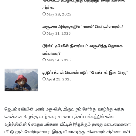
‘கன்னடம் தமிழிலிருந்து பிறந்தது’ என்ற பேச்சால்
சர்ச்சை
May 28, 2025
வசூலை அள்ளுவதில் ‘மாமன்’ கெட்டிக்காரன்..!
May 21, 2025
டூரிஸ்ட் ஃபேமிலி திரைப்படம் வசூலித்த தொகை
எவ்வளவு?
May 14, 2025
குடும்பங்கள் கொண்டாடும் “பேடிங்டன் இன் பெரு”
April 23, 2025
ஜெயம் ரவியின் புகார் மனுவில், இருவரும் சேர்ந்து வாழ்ந்து வந்த
சென்னை கிழக்கு கடற்கரை சாலை ஈஞ்சம்பாக்கத்தில் உள்ள
ஆர்த்தியின் சொகுசு பங்களா வீட்டில் இருக்கும் தனது உடைமைகளை
மீட்டு தரக் கோரியுள்ளார். இந்த விவாகரத்து விவகாரம் சர்ச்சையாகி