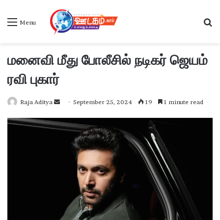
S
Menu
மனைவி மீது போலீசில் நடிகர் ஜெயம்
ரவி புகார்
Raja Aditya
S
September 25, 2024
19
1 minute read
e
n
d
a
n
e
m
a
i
l