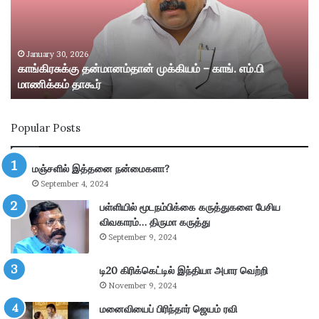
சு
ம
க்
ற்
கு
று
த
ம்
January 30, 2026
காங்கிரசுக்கு தன்மானம்தான் முக்கியம் – காங். எம்.பி
ன்
ஸ்
மாணிக்கம் தாகூர்
மா
ரீ
ன
வி
ம்
ல்
Popular Posts
தா
லி
ன்
பு
மு
த்
மஞ்சளில் இத்தனை நன்மைகளா?
க்
தூ
September 4, 2024
கி
ர்
ய
சு
பள்ளியில் மூடநம்பிக்கை கருத்துகளை பேசிய
ம்
ற்
விவகாரம்… திருமா கருத்து
–
று
September 9, 2024
கா
வ
ங்
ட்
டி20 கிரிக்கெட்டில் இந்தியா அபார வெற்றி
.
டா
November 9, 2024
எ
ர
ம்
மனைவியைப் பிரிந்தார் ஜெயம் ரவி
ப