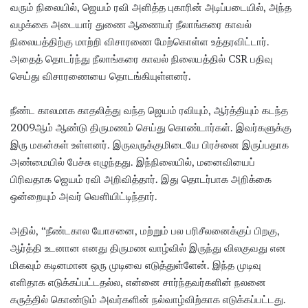
வரும் நிலையில், ஜெயம் ரவி அளித்த புகாரின் அடிப்படையில், அந்த
வழக்கை அடையார் துணை ஆணையர் நீலாங்கரை காவல்
நிலையத்திற்கு மாற்றி விசாரணை மேற்கொள்ள உத்தரவிட்டார்.
அதைத் தொடர்ந்து நீலாங்கரை காவல் நிலையத்தில் CSR பதிவு
செய்து விசாரணையை தொடங்கியுள்ளனர்.
நீண்ட காலமாக காதலித்து வந்த ஜெயம் ரவியும், ஆர்த்தியும் கடந்த
2009ஆம் ஆண்டு திருமணம் செய்து கொண்டார்கள். இவர்களுக்கு
இரு மகன்கள் உள்ளனர். இருவருக்குமிடையே பிரச்னை இருப்பதாக
அண்மையில் பேச்சு எழுந்தது. இந்நிலையில், மனைவியைப்
பிரிவதாக ஜெயம் ரவி அறிவித்தார். இது தொடர்பாக அறிக்கை
ஒன்றையும் அவர் வெளியிட்டிந்தார்.
அதில், “நீண்டகால யோசனை, மற்றும் பல பரிசீலனைக்குப் பிறகு,
ஆர்த்தி உடனான எனது திருமண வாழ்வில் இருந்து விலகுவது என
மிகவும் கடினமான ஒரு முடிவை எடுத்துள்ளேன். இந்த முடிவு
எளிதாக எடுக்கப்பட்டதல்ல, என்னை சார்ந்தவர்களின் நலனை
கருத்தில் கொண்டும் அவர்களின் நல்வாழ்விற்காக எடுக்கப்பட்டது.